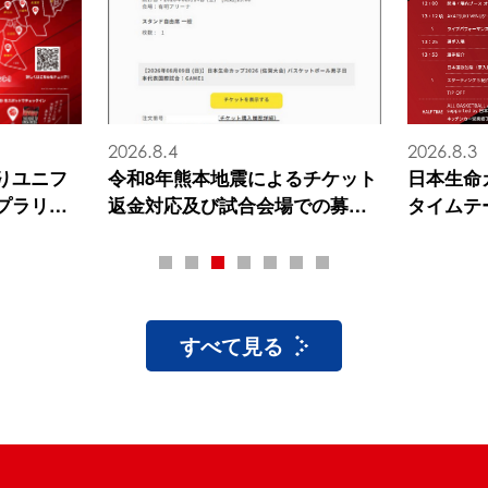
2026.8.4
2026.8.3
りユニフ
令和8年熊本地震によるチケット
日本生命カ
プラリー
返金対応及び試合会場での募金
タイムテ
★推し活
活動について
1
2
3
4
5
6
7
すべて見る