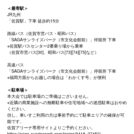
＜最寄駅＞
JR九州
「佐賀駅」下車 徒歩約15分
路線バス（佐賀市営バス・昭和バス）
「SAGAサンライズパーク（市文化会館前）」停留所 下車
※佐賀駅バスセンター2番乗り場から乗車
（佐賀市営バス[30]、昭和バス[73][74][75]など）
高速バス
「SAGAサンライズパーク（市文化会館前）」停留所 下車
※福岡方面からお越しの場合は「わかくす号」が便利
＜駐車場＞
本大会では駐車場のご準備はございません。
※近隣の商業施設への無断駐車や住宅地域への迷惑駐車はおやめ
ください。
但し、車いすご利用の方は事前予約にて駐車エリアの確保が可
能です。
佐賀アリーナ専用サイトよりご予約ください。
https://saga-sunrisepark.com/topics/0418_27452/