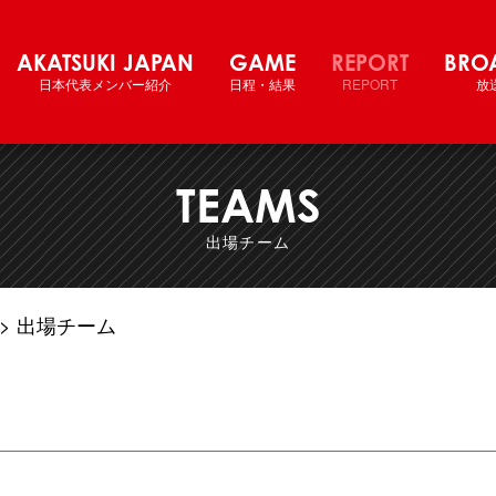
会） バスケットボール男子日本代表国際試合
AKATSUKI JAPAN
GAME
REPORT
BRO
日本代表メンバー紹介
日程・結果
REPORT
放
TEAMS
出場チーム
出場チーム